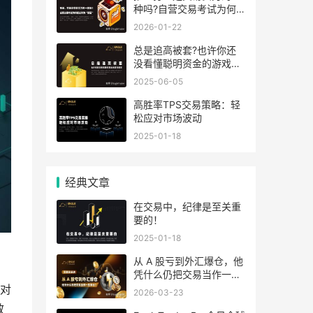
种吗?自营交易考试为何
把它列为“禁区”
2026-01-22
总是追高被套?也许你还
没看懂聪明资金的游戏规
则
2025-06-05
​高胜率TPS交易策略：轻
松应对市场波动
2025-01-18
经典文章
​在交易中，纪律是至关重
要的！
2025-01-18
从 A 股亏到外汇爆仓，他
凭什么仍把交易当作一生
事业?
对
2026-03-23
效