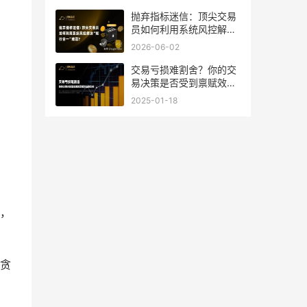
抛弃指标迷信：顶尖交易
员如何利用系统风控解决
“知行合一”难题
2026-06-02
交易亏损难割舍？你的交
易决策是否受到禀赋效应
的影响
2025-01-18
，
贪