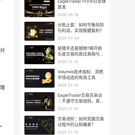
EagleTrader Pro今日全球
首发
2026-06-16
分批止盈：如何平衡风险
与利润，实现稳健盈利?
2025-07-04
是猎手还是猎物?揭开剥
对
头皮交易的高压真相与关
键优势
2025-12-10
Volumes技术指标：洞悉
市场动态的有效工具
2025-01-18
理
EagleTrader交易员采访
｜不遵守交易规则，真的
是自由吗
2025-12-25
交易进阶：如何克服交易
过程中的认知偏差？
。
2025-01-18