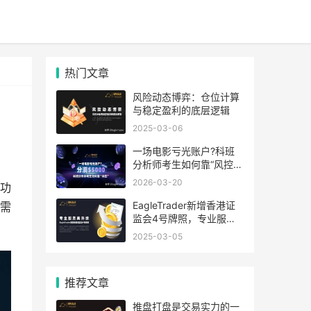
热门文章
风险动态博弈：仓位计算
与稳定盈利的底层逻辑
2025-03-06
一场电影亏光账户?科班
分析师考生如何靠“风控”
分润$5000
2026-03-20
功
EagleTrader新增香港证
需
监会4号牌照，专业服务
再升级！
2025-03-05
推荐文章
推盘打盘是交易实力的一