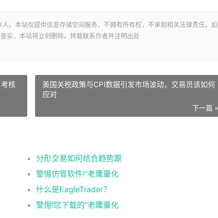
本人。本站仅提供信息存储空间服务，不拥有所有权，不承担相关法律责任。如
经查实，本站将立刻删除。转载联系作者并注明出处
，考核
美国关税政策与CPI数据引发市场波动，交易员该如何
应对
下一篇 
分形交易如何结合趋势跟
警惕仿冒软件!“老鹰量化
​什么是EagleTrader？
警惕!您下载的“老鹰量化