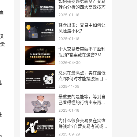
如何捕捉趋势转变？交易
转向分析的四大高效技巧
自
2025-01-18
轻仓出击：交易中如何让
风险最小化？
仅
2025-01-18
需
个人交易者突破不了盈利
瓶颈?答案藏在这套3M法
则里
2026-04-30
总买在最高点，卖在最低
点?你何时才能摆脱盲目
几
入场
2025-11-05
。
最重要的是能等，等到自
己看得懂的行情出来再交
易
2025-01-18
进
为什么很多交易员在实盘
赚钱难?自营交易考试或
许是答案
2025-09-29