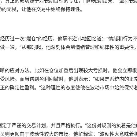
，真正的成功源于对长期目标的专注，而非短期结果：“坚持长
动的无畏，让他在交易中始终保持理性。
经历过一次“爆仓”的经历，他毫不避讳地回忆道：“情绪和行为
做一通。”从那时起，他深刻体会到情绪管理和纪律性的重要性
晰的应对方法。比如在仓位加重后出现较大亏损时，他会立即根
受风险。而当遇到盈利回撤时，他则表示：“如果是系统内的正
正的确定性盈利。”这种理性的态度使他在波动市场中始终保持
制定了严谨的交易计划，并且严格执行。”这份对规则的执着是他
员则更倾向于波动性较大的市场。他解释道：“波动性大意味着