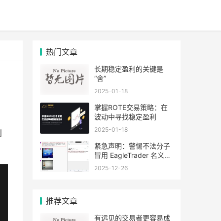
热门文章
长期稳定盈利的关键是
“舍”
2025-01-18
​掌握ROTE交易策略：在
波动中寻找稳定盈利
2025-01-18
则
紧急声明：警惕不法分子
冒用 EagleTrader 名义推
广“老鹰量化”
2025-12-26
推荐文章
有远见的交易者更容易成