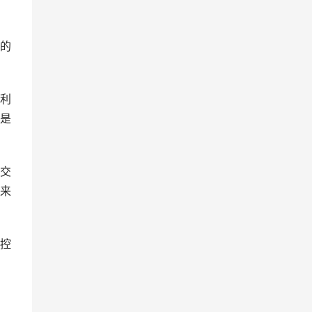
准的
利
是
交
就来
控