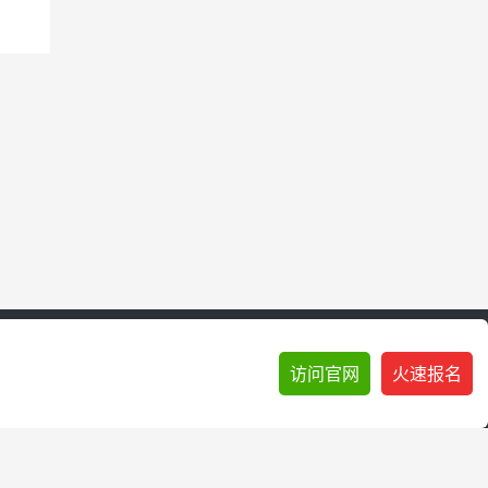
访问官网
火速报名
 3 种让你持续亏损的心态
|
规则越严格，反而越容易赚钱？她在考核中