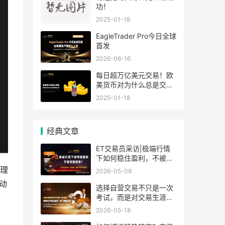
功！
2025-01-18
EagleTrader Pro今日全球
首发
2026-06-16
每日超万亿美元交易！欧
美货币对为什么总是交易
量之王？
2025-01-18
经典文章
ET交易员采访|极端行情
下如何稳住盈利，不被恐
惧绑架
合理
2026-05-09
动
选择自营交易不只是一次
考试，而是对交易生涯的
一场“自我投资”
2026-05-18