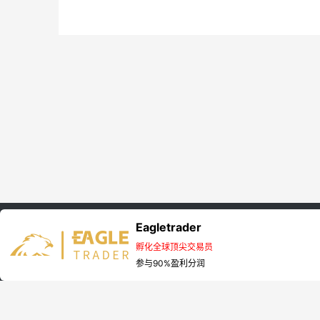
Eagletrader
首页
EagleTrader资讯
孵化全球顶尖交易员
Copyright © 2025 Eagletrader 版权所有 非商用版本
参与90%盈利分润
相关阅读
交易员采访 | 兼职交易如何走出自己的稳健之路？
|
如何构建有效的自营