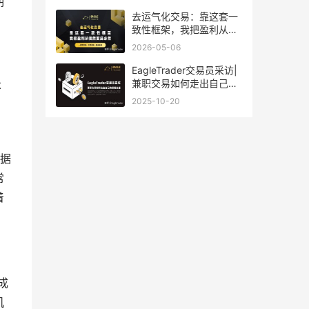
期
去运气化交易：靠这套一
致性框架，我把盈利从偶
然变成必然
2026-05-06
EagleTrader交易员采访|
兼职交易如何走出自己的
不
稳健之路?
2025-10-20
，
据
常
着
成
机